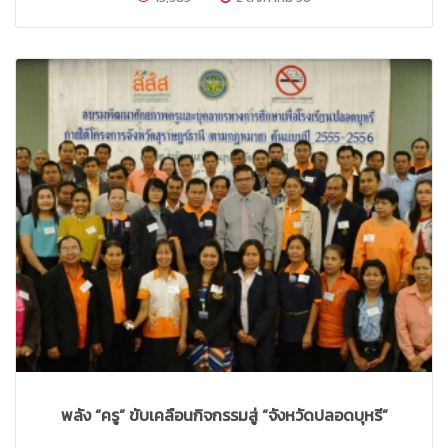
พลัง “ครู” ขับเคลื่อนกิจกรรมสู่ “จังหวัดปลอดบุหรี่”