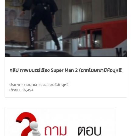
คลิป ภาพยนตร์เรื่อง Super Man 2 (ฉากโฆษณายี่ห้อบุหรี่)
ประเภท : กลยุทธ์การตลาดบริษัทบุหรี่
เข้าชม : 16,454