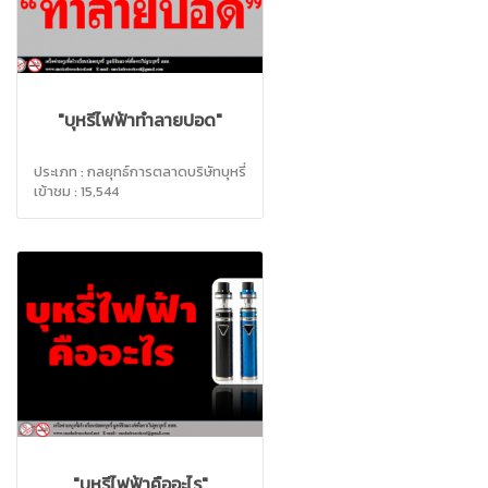
"บุหรี่ไฟฟ้าทำลายปอด"
ประเภท : กลยุทธ์การตลาดบริษัทบุหรี่
เข้าชม : 15,544
"บุหรี่ไฟฟ้าคืออะไร"