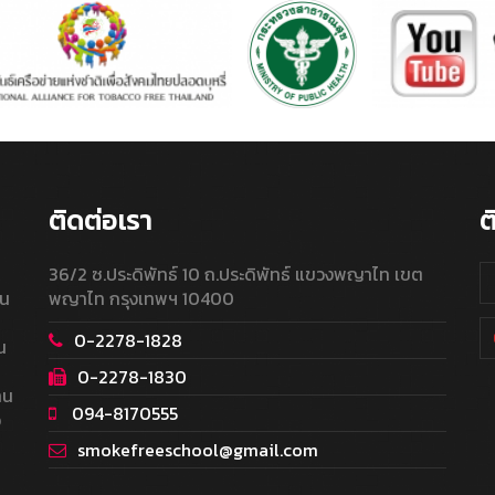
ติดต่อเรา
ต
36/2 ซ.ประดิพัทธ์ 10 ถ.ประดิพัทธ์ แขวงพญาไท เขต
ใน
พญาไท กรุงเทพฯ 10400
0-2278-1828
น
0-2278-1830
าน
094-8170555
อ
smokefreeschool@gmail.com