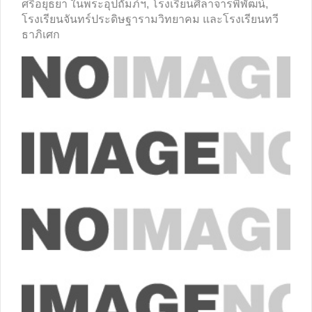
ศรีอยุธยา ในพระอุปถัมภ์ฯ, โรงเรียนศีลาจารพิพัฒน์,
โรงเรียนจันทร์ประดิษฐารามวิทยาคม และโรงเรียนทวี
ธาภิเศก