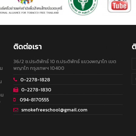
ติดต่อเรา
ต
36/2 ซ.ประดิพัทธ์ 10 ถ.ประดิพัทธ์ แขวงพญาไท เขต
ใน
พญาไท กรุงเทพฯ 10400
0-2278-1828
น
0-2278-1830
าน
094-8170555
อ
smokefreeschool@gmail.com