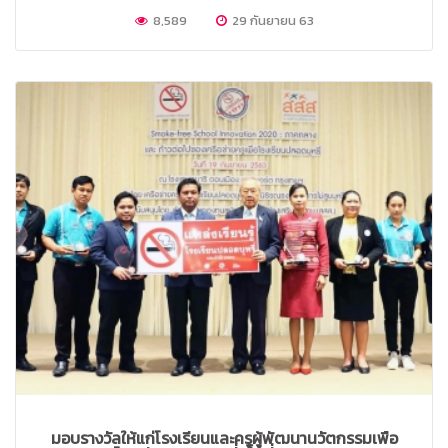
โรงเรียนที่ร่วมพัฒนานวัตกรรมฯ ทั้งหมด 11 แห่ง โดยมี 5 แห่งได้รับ
8,589
29 กันยายน 63
รางวัลดีเด่น เช่น โรงเรียนปะเหลียนผดุงศิษย์ จ.ตรัง โรงเรียนบ้าน
คลองนามิตรภาพที่ 201 จ.สุราษฎร์ธานี และโรงเรียนคลองพนสฤษดิ์
พิทยา จ.กระบี่ เป็นต้น พร้อมได้รับฟังข้อมูลน่ารู้ เรื่องบุหรี่กับเยาวชน
ใน 4 ภูมิภาค โดย ผศ.ดร.จักรพันธ์ เพ็ชรภูมิ อาจารย์คณะสาธารณสุข
ศาสตร์ มหาวิทยาลัยนเรศวร
มอบรางวัลให้แก่โรงเรียนและครูผู้พัฒนานวัตกรรมเพื่อ