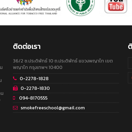
ติดต่อเรา
ต
36/2 ซ.ประดิพัทธ์ 10 ถ.ประดิพัทธ์ แขวงพญาไท เขต
ใน
พญาไท กรุงเทพฯ 10400
0-2278-1828
น
0-2278-1830
าน
094-8170555
อ
smokefreeschool@gmail.com