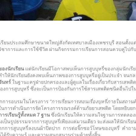
รียนประถมศึกษาขนาดใหญ่สังกัดเทศบาลเมืองเพชรบุรี สอนตั้งแต่ช
้านวิชาการและการใช้ชีวิต ผ่านกิจกรรมการเรียนการสอนควบคู่ไปกับกิ
ของนักเรียน
แต่นักเรียนมีโอกาสพบเห็นการสูบบุหรี่ของกลุ่มนักเรี
สรี ทำให้นักเรียนยังคงพบเห็นภาพของการสูบบุหรี่อยู่เป็นประจำ 
จันทร์
ในฐานะครูฝ่ายปกครองและผู้ดูแลในเรื่องเกี่ยวกับสารเสพติ
ดลองการสูบบุหรี่ ซึ่งจะเป็นการป้องกันการใช้สารเสพติดชนิดอื่นไปใ
รับจากการอบรมในโครงการ
“การเรียนการสอนเรื่องบุหรี่ภายในสถานศ
ใช้ในการดำเนินการจัดโครงการรณรงค์ต้านภัยยาเสพติด โดยหยิบยกเรื่
เรียนรู้ทั้งหมด 7 ฐาน
ซึ่งนักเรียนให้ความสนใจฐานการทดลองการ
่างเป็นรูปธรรมจากการสูบบุหรี่เพียงแค่มวนเดียว จะส่งผลให้นักเรีย
จากการสูบบุหรี่ลงบนผ้าปิดปาก การต่อจิ๊กซอว์โทษของบุหรี่ คำถ
ียนได้รับความรู้ และความสนุกสนานร่วมด้วยทั้งสิ้น