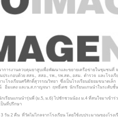
รงานควบคุมยาสูบเพื่อพัฒนาและขยายเครือข่ายในชุมชนที่ จ.สิงห
ประกอบด้วย สสจ., สสอ., รพ., รพ.สต., อสม. ตำรวจ และโรงเรีย
าะโรงเรียนศรีศักดิ์สุวรรณวิทยา ซึ่งเป็นโรงเรียนมัธยมขนาดเล็
์ อิ่มแตง และน.ส.กาญจนา ฤทธิ์เดช นักเรียนแกนนำในระดับชั้นมัธย
ักเรียนแกนนำรุ่นพี่ (ม.5, ม.6) ไปชักชวนน้อง ม.4 ที่สนใจมาเข้
็นที่ปรึกษา
วัน 2 คืน ที่วัดไม่ไกลจากโรงเรียน โดยใช้งบประมาณของโรงเรีย