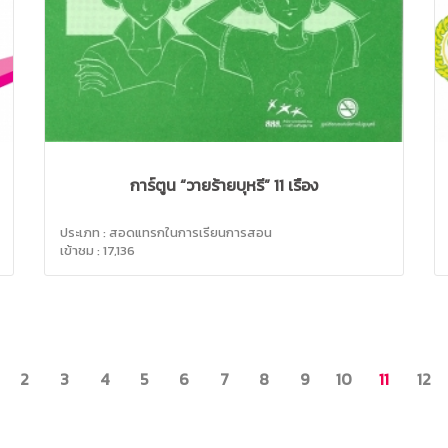
การ์ตูน “วายร้ายบุหรี่” 11 เรื่อง
ประเภท : สอดแทรกในการเรียนการสอน
เข้าชม : 17,136
V
2
3
4
5
6
7
8
9
10
11
12