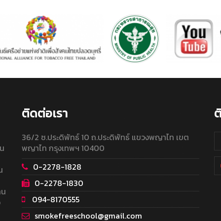
ติดต่อเรา
ต
36/2 ซ.ประดิพัทธ์ 10 ถ.ประดิพัทธ์ แขวงพญาไท เขต
ใน
พญาไท กรุงเทพฯ 10400
0-2278-1828
น
0-2278-1830
าน
094-8170555
อ
smokefreeschool@gmail.com