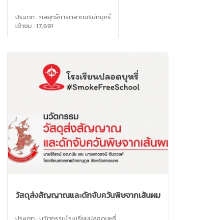
ประเภท : กลยุทธ์การตลาดบริษัทบุหรี่
เข้าชม : 17,691
วัสดุส่งสัญญาณและดักจับควันพิษจากเส้นผม
ประเภท : นวัตกรรมโรงเรียนปลอดบุหรี่