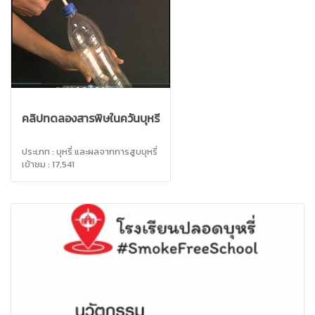
คลิปทดลองสารพิษในควันบุหรี่
ประเภท : บุหรี่ และผลจากการสูบบุหรี่
เข้าชม : 17,541