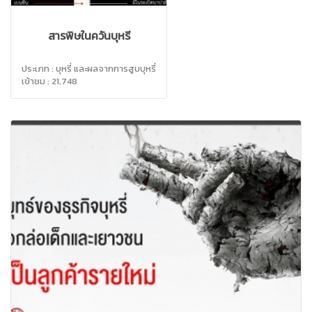
สารพิษในควันบุหรี่
ประเภท : บุหรี่ และผลจากการสูบบุหรี่
เข้าชม : 21,748