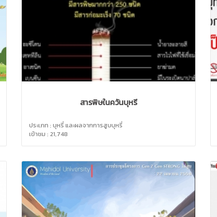
สารพิษในควันบุหรี่
ประเภท : บุหรี่ และผลจากการสูบบุหรี่
เข้าชม : 21,748