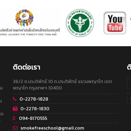
ติดต่อเรา
ต
36/2 ซ.ประดิพัทธ์ 10 ถ.ประดิพัทธ์ แขวงพญาไท เขต
ใน
พญาไท กรุงเทพฯ 10400
0-2278-1828
น
0-2278-1830
าน
094-8170555
อ
smokefreeschool@gmail.com