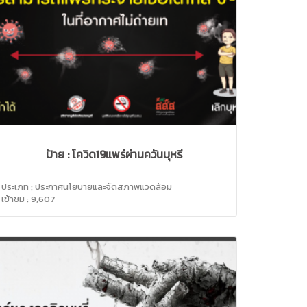
ป้าย : โควิด19แพร่ผ่านควันบุหรี่
ประเภท : ประกาศนโยบายและจัดสภาพแวดล้อม
เข้าชม : 9,607