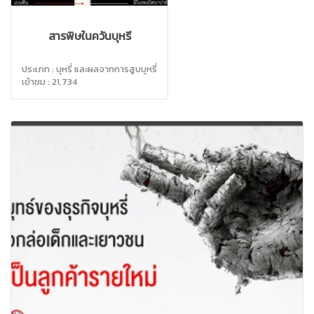
สารพิษในควันบุหรี่
ประเภท : บุหรี่ และผลจากการสูบบุหรี่
เข้าชม : 21,734