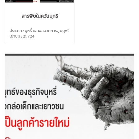
สารพิษในควันบุหรี่
ประเภท : บุหรี่ และผลจากการสูบบุหรี่
เข้าชม : 21,724