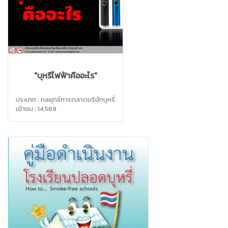
"บุหรี่ไฟฟ้าคืออะไร"
ประเภท : กลยุทธ์การตลาดบริษัทบุหรี่
เข้าชม : 14,569