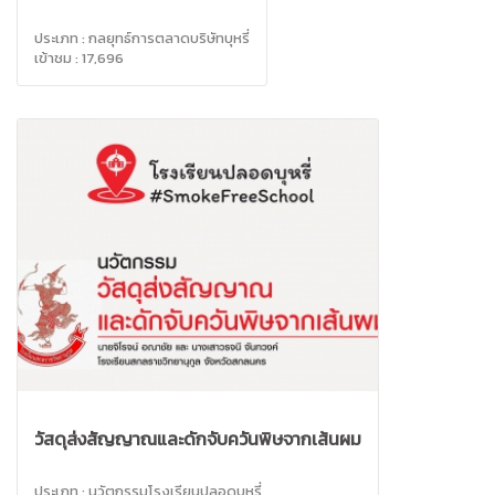
ประเภท : กลยุทธ์การตลาดบริษัทบุหรี่
เข้าชม : 17,696
วัสดุส่งสัญญาณและดักจับควันพิษจากเส้นผม
ประเภท : นวัตกรรมโรงเรียนปลอดบุหรี่