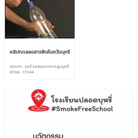
คลิปทดลองสารพิษในควันบุหรี่
ประเภท : บุหรี่ และผลจากการสูบบุหรี่
เข้าชม : 17,544